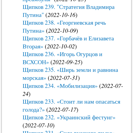
Щипков 239. "Стратегия Владимира
Путина"
(
2022-10-16
)
Щипков 238. «Георгиевская речь
Путина»
(
2022-10-09
)
Щипков 237. «Горбачёв и Елизавета
Вторая»
(
2022-10-02
)
Щипков 236. «Игорь Огурцов и
ВСХСОН»
(
2022-09-25
)
Щипков 235. «Ширь земли и равнина
морская»
(
2022-07-31
)
Щипков 234. «Мобилизация»
(
2022-07-
24
)
Щипков 233. «Стоит ли нам опасаться
голода?»
(
2022-07-17
)
Щипков 232. «Украинский фестунг»
(
2022-07-10
)
Щипков 231. «Сила русского языка»