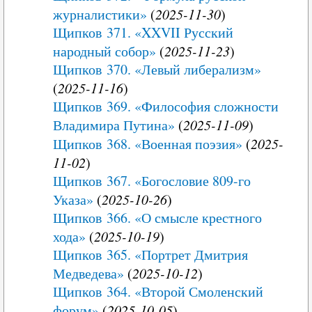
журналистики»
(
2025-11-30
)
Щипков 371. «XXVII Русский
народный собор»
(
2025-11-23
)
Щипков 370. «Левый либерализм»
(
2025-11-16
)
Щипков 369. «Философия сложности
Владимира Путина»
(
2025-11-09
)
Щипков 368. «Военная поэзия»
(
2025-
11-02
)
Щипков 367. «Богословие 809-го
Указа»
(
2025-10-26
)
Щипков 366. «О смысле крестного
хода»
(
2025-10-19
)
Щипков 365. «Портрет Дмитрия
Медведева»
(
2025-10-12
)
Щипков 364. «Второй Смоленский
форум»
(
2025-10-05
)