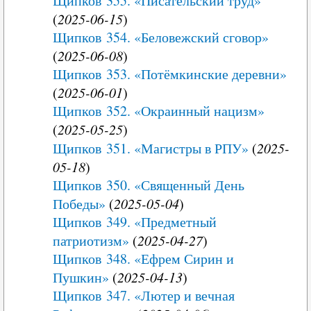
Щипков 355. «Писательский труд»
(
2025-06-15
)
Щипков 354. «Беловежский сговор»
(
2025-06-08
)
Щипков 353. «Потёмкинские деревни»
(
2025-06-01
)
Щипков 352. «Окраинный нацизм»
(
2025-05-25
)
Щипков 351. «Магистры в РПУ»
(
2025-
05-18
)
Щипков 350. «Священный День
Победы»
(
2025-05-04
)
Щипков 349. «Предметный
патриотизм»
(
2025-04-27
)
Щипков 348. «Ефрем Сирин и
Пушкин»
(
2025-04-13
)
Щипков 347. «Лютер и вечная