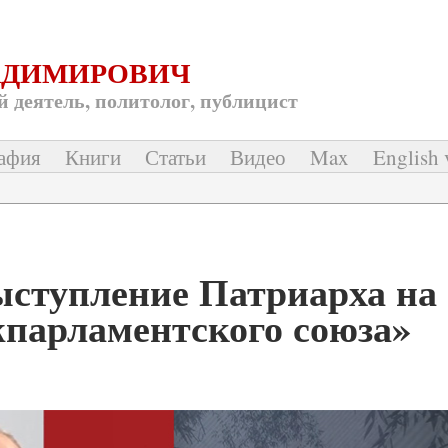
АДИМИРОВИЧ
 деятель, политолог, публицист
афия
Книги
Статьи
Видео
Max
English 
ступление Патриарха на 
парламентского союза»