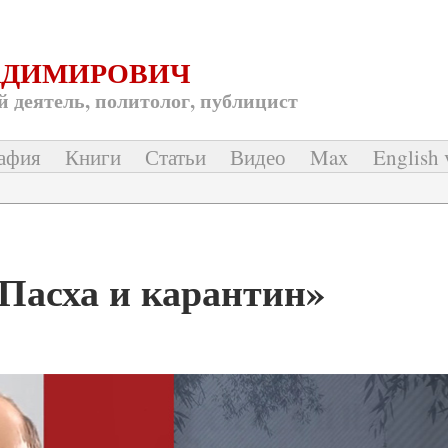
АДИМИРОВИЧ
 деятель, политолог, публицист
афия
Книги
Статьи
Видео
Max
English 
Пасха и карантин»