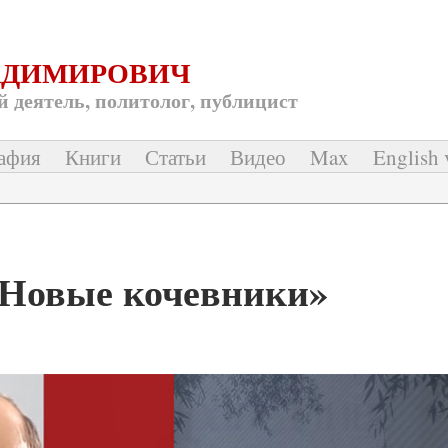
АДИМИРОВИЧ
 деятель, политолог, публицист
афия
Книги
Статьи
Видео
Max
English 
«Новые кочевники»