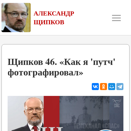
≡
АЛЕКСАНДР
ЩИПКОВ
Щипков 46. «Как я 'путч'
фотографировал»