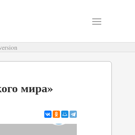
≡
version
кого мира»