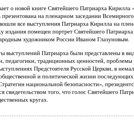
ает о новой книге Святейшего Патриарха Кирилла 
а презентована на пленарном заседании Всемирного
у вошли все выступления Патриарха Кирилла на пле
жку издания помещен портрет Святейшего Патриарх
народным художником России Иваном Глазуновым.
ты выступлений Патриарха были представлены в вид
и, педагогики, традиционных ценностей, проблемы 
 выступлениях Предстоятеля Русской Церкви, в нема
общественной и политической жизни последующих л
Стратегии национальной безопасности», президентск
я свидетельством того, что голос Святейшего Патр
ественных кругах.