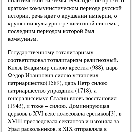
политической системы. Речь идет не просто о
кратком коммунистическом периоде русской
истории, речь идет о крушении империи, о
крушении культурно-религиозной системы,
последним периодом которой был
коммунизм.
Государственному тоталитаризму
соответствовал тоталитаризм религиозный.
Князь Владимир силою крестил (988), царь
Федор Иоаннович силою установил
патриаршество(1589), царь Петр силою
патриаршество упразднил (1718), а
генералиссимус Сталин вновь восстановил
(1943), и тоже – силою. Доминирующая
церковь в XVI веке колесовала еретиков[3], в
XVIII преследовала сектантов и изгоняла за
Урал раскольников, в XIX отправляла в