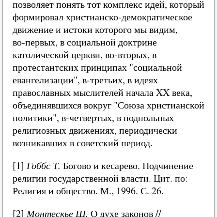
позволяет понять тот комплекс идей, который
формировал христианско‑демократическое
движение и истоки которого мы видим,
во‑первых, в социальной доктрине
католической церкви, во‑вторых, в
протестантских принципах "социальной
евангелизации", в-третьих, в идеях
православных мыслителей начала XX века,
объединявшихся вокруг "Союза христианской
политики", в-четвертых, в подпольных
религиозных движениях, периодически
возникавших в советский период.
[1]
Гоббс Т.
Богово и кесарево. Подчинение
религии государственной власти. Цит. по:
Религия и общество. М., 1996. С. 26.
[2]
Монтескье Ш.
О духе законов //