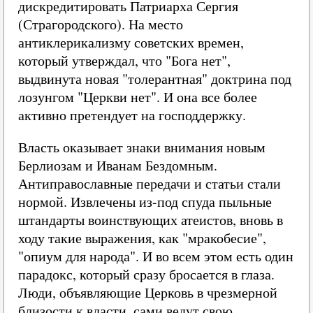
дискредитировать Патриарха Сергия
(Страгородского). На место
антиклерикализму советских времен,
который утверждал, что "Бога нет",
выдвинута новая "толерантная" доктрина под
лозунгом "Церкви нет". И она все более
активно претендует на господдержку.
Власть оказывает знаки внимания новым
Берлиозам и Иванам Бездомным.
Антиправославные передачи и статьи стали
нормой. Извлечены из-под спуда пыльные
штандарты воинствующих атеистов, вновь в
ходу такие выражения, как "мракобесие",
"опиум для народа". И во всем этом есть один
парадокс, который сразу бросается в глаза.
Люди, объявляющие Церковь в чрезмерной
близости к власти, сами ведут свою