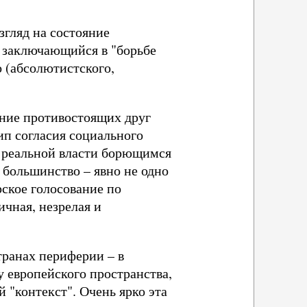
згляд на состояние
, заключающийся в "борьбе
о (абсолютистского,
ение противостоящих друг
ип согласия социального
 реальной власти борющимся
большинство – явно не одно
ское голосование по
чная, незрелая и
транах периферии – в
у европейского пространства,
й "контекст". Очень ярко эта