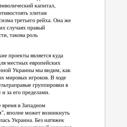
имволический капитал,
отивостоять элитам
изма третьего рейха. Она же
их случаях правый
ти, такова роль
ие проекты является куда
для местных европейских
нной Украины мы видим, как
х мировых игроков. В ходе
ультраправые группировки в
 и за его пределами.
 время в Западном
", вполне может возникнуть
алась Украина. Без натяжек