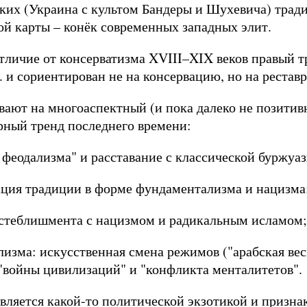
ких (Украина с культом Бандеры и Шухевича) трад
й карты – конёк современных западных элит.
 отличие от консерватизма XVIII–XIX веков правый
 и сориентирован не на консервацию, но на реставра
вают на многоаспектный (и пока далеко не позитив
рный тренд последнего времени:
 феодализма" и расставание с классической буржуа
зация традиции в форме фундаментализма и нацизма
истеблишмента с нацизмом и радикальным исламом;
лизма: искусственная смена режимов ("арабская вес
 "войны цивилизаций" и "конфликта менталитетов".
является какой-то политической экзотикой и призн