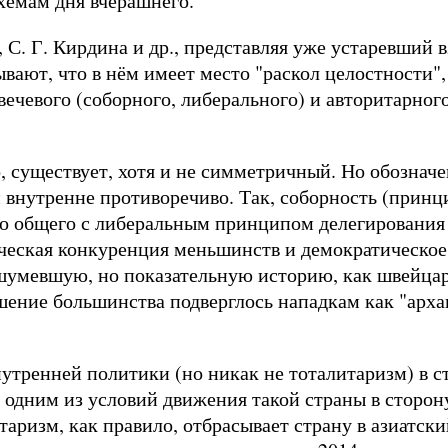
хемам дня вчерашнего.
, С. Г. Кирдина и др., представляя уже устаревший в
ывают, что в нём имеет место "раскол целостности"
ечевого (соборного, либерального) и авторитарног
о, существует, хотя и не симметричный. Но обознач
 внутренне противоречиво. Так, соборность (принц
го общего с либеральным принципом делегирования
ческая конкуренция меньшинств и демократическое 
шумевшую, но показательную историю, как швейцар
шение большинства подверглось нападкам как "архаи
утренней политики (но никак не тоталитаризм) в с
т одним из условий движения такой страны в сторон
аризм, как правило, отбрасывает страну в азиатски