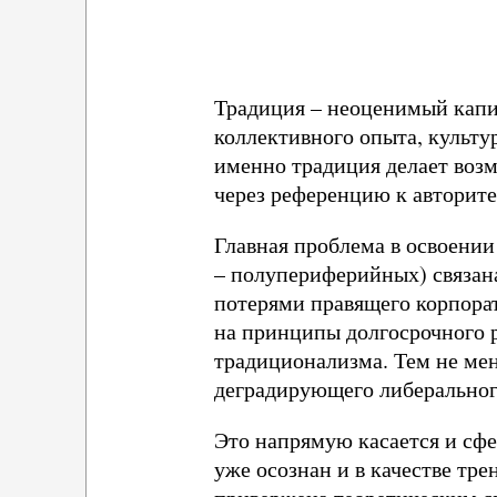
Традиция – неоценимый капи
коллективного опыта, культ
именно традиция делает воз
через референцию к авторитет
Главная проблема в освоении
– полупериферийных) связана
потерями правящего корпорат
на принципы долгосрочного 
традиционализма. Тем не мене
деградирующего либерального
Это напрямую касается и сф
уже осознан и в качестве тре