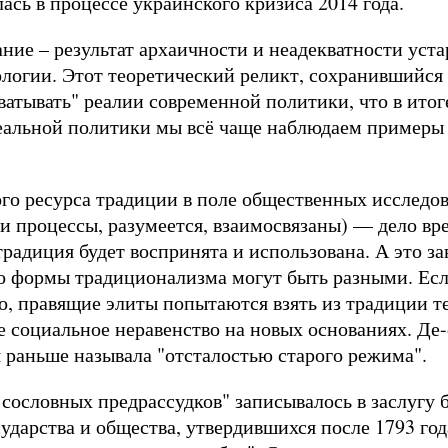
ась в процессе украинского кризиса 2014 года.
ие – результат архаичности и неадекватности уста
логии. Этот теоретический реликт, сохранившийся 
ватывать" реалии современной политики, что в итог
реальной политики мы всё чаще наблюдаем примеры
го ресурса традиции в поле общественных исследов
и процессы, разумеется, взаимосвязаны) –– дело вр
радиция будет воспринята и использована. А это за
о формы традиционализма могут быть разными. Есл
но, правящие элиты попытаются взять из традиции т
 социальное неравенство на новых основаниях. Де-ф
я раньше называла "отсталостью старого режима".
 сословных предрассудков" записывалось в заслугу
ударства и общества, утвердившихся после 1793 года