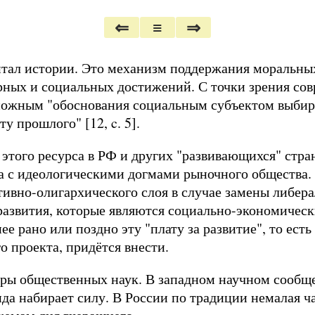
⇐
≡
⇒
тал истории. Это механизм поддержания моральных
урных и социальных достижений. С точки зрения со
можным "обоснования социальным субъектом выбир
у прошлого" [12, c. 5].
 этого ресурса в РФ и других "развивающихся" стра
 с идеологическими догмами рыночного общества. 
ивно-олигархического слоя в случае замены либера
развития, которые являются социально-экономичес
е рано или поздно эту "плату за развитие", то есть 
 проекта, придётся внести.
еры общественных наук. В западном научном сообще
нда набирает силу. В России по традиции немалая ч