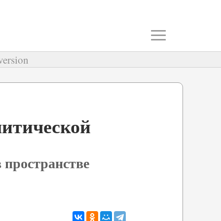
≡
version
литической
 пространстве