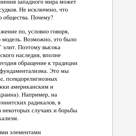
анения западного мира может
судков. Не исключено, что
о общества. Почему?
жение по, условно говоря,
 модель. Возможно, это было
" элит. Поэтому высока
ского наследия, вполне
сегодня обращение к традиции
 фундаментализма. Это мы
ge, псевдорелигиозных
ржки американским и
раина). Например, на
ннитских радикалов, в
в некоторых случаях и борьбы
кализм.
ными элементами