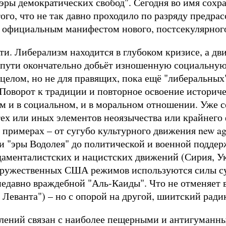
эры демократических свобод". Сегодня во имя сохр
го, что не так давно проходило по разряду предрас
я официальным манифестом нового, постсекулярног
и. Либерализм находится в глубоком кризисе, а дви
 пути окончательно добьёт изношенную социальную
 целом, но не для правящих, пока ещё "либеральных
 Поворот к традиции и повторное освоение историче
м и в социальном, и в моральном отношении. Уже 
тех или иных элементов неоязычества или крайнего
примерах – от сугубо культурного движения new a
 и "эры Водолея" до политической и военной подде
аменталистских и нацистских движений (Сирия, Ук
ружественных США режимов используются силы су
недавно враждебной "Аль-Каиды". Что не отменяет 
 Леванта") – но с опорой на другой, шиитский ради
явлений связан с наиболее пещерными и антигуман