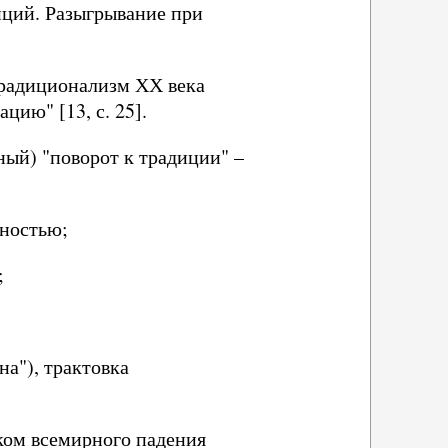
иций. Разыгрывание при
 традиционализм ХХ века
цию" [13, с. 25].
ный) "поворот к традиции" –
зностью;
;
на"), трактовка
аком всемирного падения