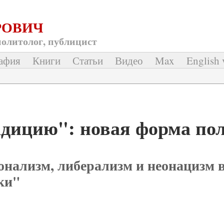
РОВИЧ
политолог, публицист
афия
Книги
Статьи
Видео
Max
English 
адицию": новая форма по
нализм, либерализм и неонацизм в
ки"