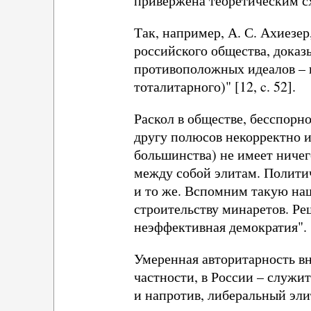
привержена теоретическим с
Так, например, А. С. Ахиезер
российского общества, доказ
противоположных идеалов – в
тоталитарного)" [12, c. 52].
Раскол в обществе, бесспорн
другу полюсов некорректно и
большинства) не имеет ниче
между собой элитам. Полити
и то же. Вспомним такую на
строительству минаретов. Ре
неэффективная демократия".
Умеренная авторитарность вн
частности, в России – служи
и напротив, либеральный элит