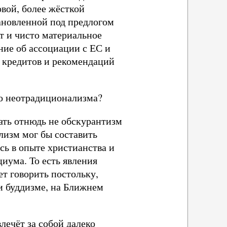
овой, более жёсткой
ановленной под предлогом
т и чисто материальное
ние об ассоциации с ЕС и
 кредитов и рекомендаций
го неотрадиционализма?
ать отнюдь не обскурантизм
изм мог бы составить
ь в опыте христианства и
иума. То есть явления
т говорить постольку,
 и буддизме, на Ближнем
лечёт за собой далеко