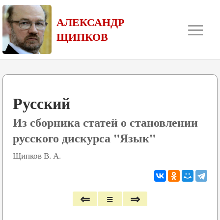
≡
АЛЕКСАНДР
ЩИПКОВ
Русский
Из сборника статей о становлении
русского дискурса "Язык"
Щипков В. А.
⇐
≡
⇒