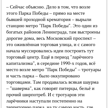
– Сейчас объясню. Дело в том, что возле
этого Парка Победы – прямо на месте
бывшей проходной крематория – вырыли
станцию метро "Парк Победы". Это один из
богатых районов Ленинграда, там выстроены
дорогие дома, весь Московский проспект –
это оживлённая торговая улица, и с самого
начала муссировались идеи построить тут
торговый центр. Ещё в период "ларёчного
капитализма", в середине 1990-х годов, всё
место возле метро "Парк Победы" – тротуары
и часть парка – было оккупировано
торговцами. Там продавалась всякая шаурма
– "шаверма", как говорят питерцы, бельё и
прочий ширпотреб. И с тротуаров эти
ларёчники наступали постепенно на
территорию парка, на ту самую часть, где