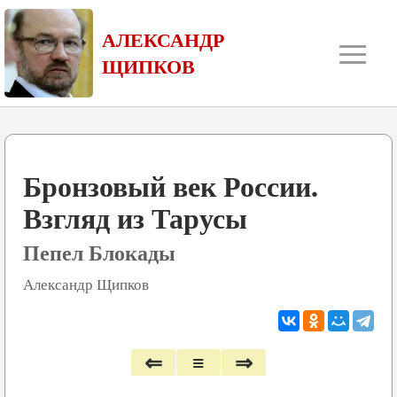
≡
АЛЕКСАНДР
ЩИПКОВ
Бронзовый век России.
Взгляд из Тарусы
Пепел Блокады
Александр Щипков
⇐
≡
⇒