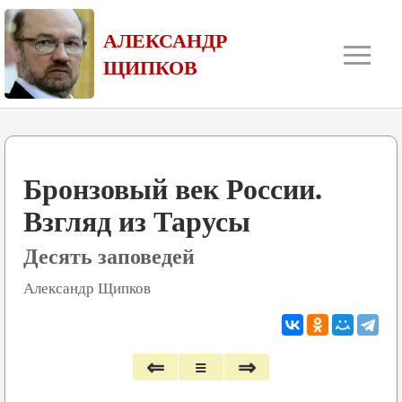
≡
АЛЕКСАНДР
ЩИПКОВ
Бронзовый век России.
Взгляд из Тарусы
Десять заповедей
Александр Щипков
⇐
≡
⇒