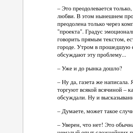
– Это преодолевается только,
любви. В этом нынешнем прот
преодолена только через ком
"проекта". Градус эмоционал
говорить прямым текстом, е
городе. Утром в прошедшую с
обсуждают эту проблему...
– Уже и до рынка дошло?
– Ну да, газета же написала.
торгуют всякой всячиной – к
обсуждали. Ну и высказывани
– Думаете, может такое случ
– Уверен, что нет! Это обыч
немалый опыт сложнейших пер