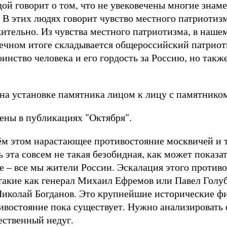
дой говорит о том, что не увековечены многие знаме
 В этих людях говорит чувство местного патриотизм
ительно. Из чувства местного патриотизма, в нашем
нечном итоге складывается общероссийский патриот
инство человека и его гордость за Россию, но такж
 на установке памятника лицом к лицу с памятнико
жены в публикациях "Октября".
сём этом нарастающее противостояние москвичей и 
 эта совсем не такая безобидная, как может показат
е – все мы жители России. Эскалация этого противо
 такие как генерал Михаил Ефремов или Павел Голу
 Николай Богданов. Это крупнейшие исторические 
ивостояние пока существует. Нужно анализировать 
ественный недуг.