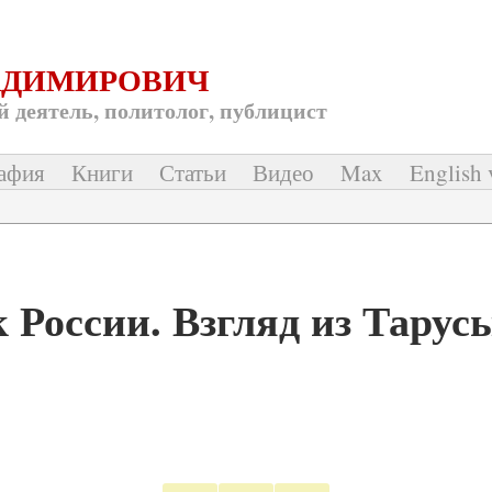
АДИМИРОВИЧ
 деятель, политолог, публицист
афия
Книги
Статьи
Видео
Max
English 
 России. Взгляд из Тарус