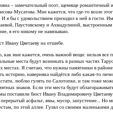
атовна – замечательный поэт, щемяще романтичный и
исова-Мусатова. Мне кажется, что где-то возле этог
 И я бы с удовольствием приходил к ней в гости. Им
аевой, Паустовскому и Ахмадулиной, выстроенным 
ие, я его никому не навязываю.
ст Ивану Цветаеву на отшибе.
, как мне кажется, очень важной вещи: нельзя все 
альные места будут возникать в разных частях Тару
их местах. Я считаю, что нужны памятники в районе
ть историю, наверняка найдётся либо какая-то личн
 кстати, люблю гулять по Салотопке, и там тоже мо
ятных знаков. Если эти места будут облагораживать
 мы поставили бюст Ивану Владимировичу Цветаеву 
перерытый асфальт, ямы, мусор, запустение... Но мы
естам, по этой аллее. Гулял со своими маленькими 