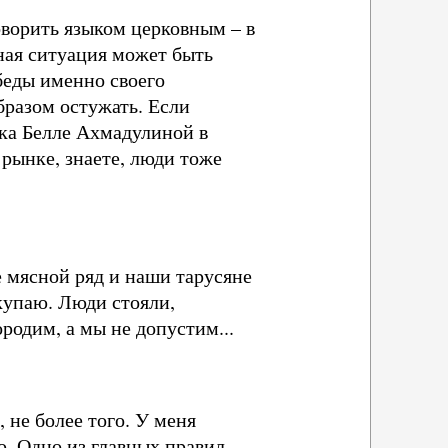
говорить языком церковным – в
ная ситуация может быть
беды именно своего
бразом остужать. Если
ка Белле Ахмадулиной в
рынке, знаете, люди тоже
е мясной ряд и наши тарусяне
купаю. Люди стояли,
родим, а мы не допустим...
 не более того. У меня
ю. Одно из главных правил