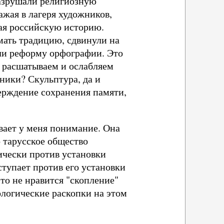
Разрушали религиозную
жая в лагеря художников,
ая российскую историю.
мать традицию, сдвинули на
ели реформу орфографии. Это
ы расшатываем и ослабляем
тники? Скульптура, да и
верждение сохранения памяти,
вает у меня понимание. Она
о тарусское общество
ически против установки
ступает против его установки
то не нравится "скопление"
ологические раскопки на этом