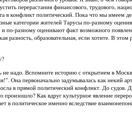
пустить перерастания финансового, трудового, наци
та в конфликт политический. Пока что мы имеем де
азные категории жителей Тарусы по-разному оцени
о и по-разному оценивают факт возможного появлен
ая разность, образовательная, если хотите. В этом 
у?
ь не надо. Вспомните историю с открытием в Москв
я!". Она первоначально задумывалась как некий ар
осла в прямой политический конфликт. До судов. Д
это произошло? Как вдруг культурное явление переро
ает в политическое именно вследствие взаимонепон