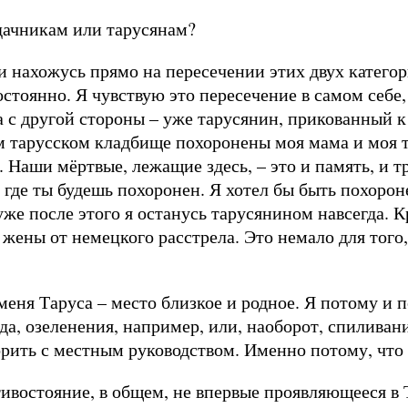
 дачникам или тарусянам?
 и нахожусь прямо на пересечении этих двух категор
остоянно. Я чувствую это пересечение в самом себе,
 а с другой стороны – уже тарусянин, прикованный 
 тарусском кладбище похоронены моя мама и моя т
. Наши мёртвые, лежащие здесь, – это и память, и т
м, где ты будешь похоронен. Я хотел бы быть похор
же после этого я останусь тарусянином навсегда. Кр
жены от немецкого расстрела. Это немало для того,
 меня Таруса – место близкое и родное. Я потому и 
да, озеленения, например, или, наоборот, спиливани
рить с местным руководством. Именно потому, что 
отивостояние, в общем, не впервые проявляющееся в