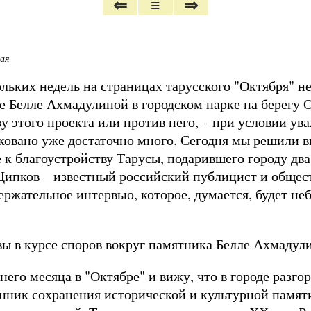
⇐
≡
⇒
кая
льких недель на страницах тарусского "Октября" не
е Белле Ахмадулиной в городском парке на берегу 
зу этого проекта или против него, – при условии у
овано уже достаточно много. Сегодня мы решили в
к благоустройству Тарусы, подарившего городу два
ипков – известный российский публицист и общест
ержательное интервью, которое, думается, будет н
вы в курсе споров вокруг памятника Белле Ахмадул
его месяца в "Октябре" и вижу, что в городе разго
нник сохранения исторической и культурной памяти