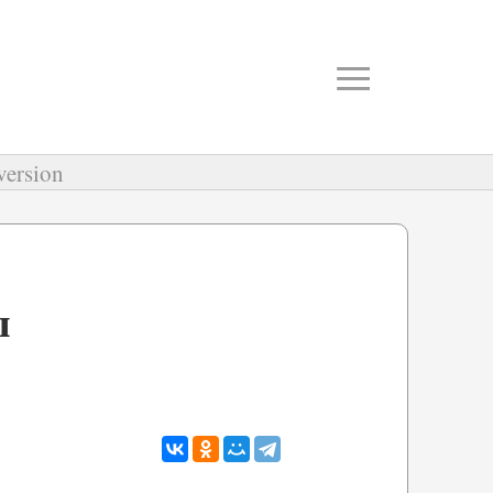
≡
version
ы