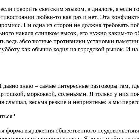
 если говорить светским языком, в диалоге, а если 
ивостоянии любви-то как раз и нет. Эта конфликт
промисс. Ни одна из сторон не должна требовать по
ьного накала слишком высок, его нужно каким-то о
сть ведь абсолютные противники установки памятни
убботу как обычно ходил на городской рынок. И на 
 Я давно знаю – самые интересные разговоры там, гд
артошкой, морковкой, соленьями. Я только у них по
я слышал, весьма резкие и неприятные: а мы перего
иться?
ная форма выражения общественного неудовольствия,
еговоров различного уровня. Я знаю, о чём говор