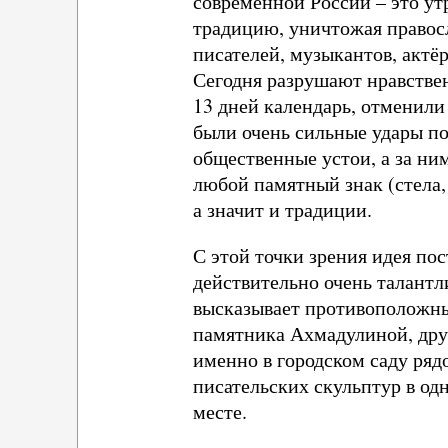
современной России – это ут
традицию, уничтожая правосл
писателей, музыкантов, акт
Сегодня разрушают нравствен
13 дней календарь, отменили
были очень сильные удары по
общественные устои, а за ни
любой памятный знак (стела,
а значит и традиции.
С этой точки зрения идея по
действительно очень талантл
высказывает противоположные
памятника Ахмадулиной, друг
именно в городском саду ряд
писательских скульптур в од
месте.