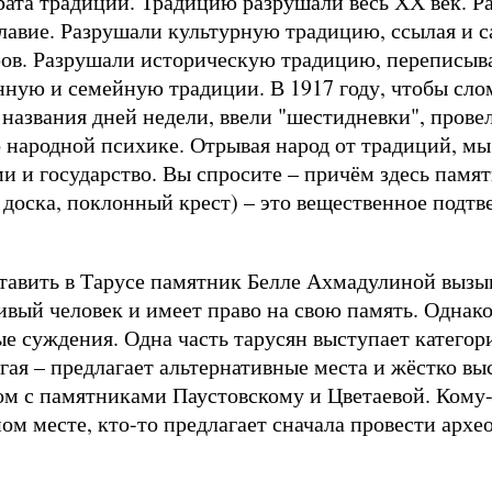
рата традиций. Традицию разрушали весь ХХ век. 
авие. Разрушали культурную традицию, ссылая и са
ёров. Разрушали историческую традицию, переписыв
ную и семейную традиции. В 1917 году, чтобы сло
 названия дней недели, ввели "шестидневки", пров
 народной психике. Отрывая народ от традиций, м
ми и государство. Вы спросите – причём здесь памя
 доска, поклонный крест) – это вещественное подт
ставить в Тарусе памятник Белле Ахмадулиной вызы
ивый человек и имеет право на свою память. Однак
 суждения. Одна часть тарусян выступает категор
ая – предлагает альтернативные места и жёстко вы
ом с памятниками Паустовскому и Цветаевой. Кому-
ном месте, кто-то предлагает сначала провести архе