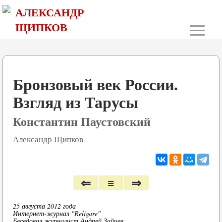
АЛЕКСАНДР
≡
ЩИПКОВ
Бронзовый век России.
Взгляд из Тарусы
Константин Паустовский
Александр Щипков
⇐
≡
⇒
25 августа 2012 года
Интернет-журнал "Religare"
Беседовал журналист Андрей Зайцев