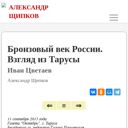
АЛЕКСАНДР
≡
ЩИПКОВ
Бронзовый век России.
Взгляд из Тарусы
Иван Цветаев
Александр Щипков
⇐
≡
⇒
11 сентября 2013 года
Газета "Октябрь", г. Таруса
Беседовала гл. редактор Галина Плущевская