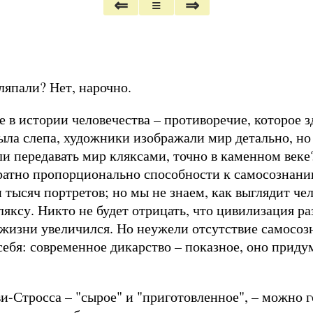
⇐
≡
⇒
ляпали? Нет, нарочно.
е в истории человечества – противоречие, которое 
была слепа, художники изображали мир детально, но
ли передавать мир кляксами, точно в каменном век
братно пропорционально способности к самосознани
и тысяч портретов; но мы не знаем, как выглядит че
ляксу. Никто не будет отрицать, что цивилизация р
 жизни увеличился. Но неужели отсутствие самосоз
ебя: современное дикарство – показное, оно приду
и-Стросса – "сырое" и "приготовленное", – можно г