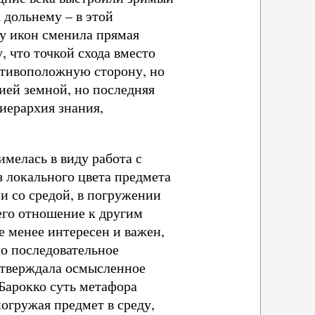
 дольнему – в этой
у икон сменила прямая
 что точкой схода вместо
ротивоположную сторону, но
ией земной, но последняя
иерархия знания,
мелась в виду работа с
з локального цвета предмета
и со средой, в погружении
его отношение к другим
 менее интересен и важен,
ло последовательное
 утверждала осмысленное
 Барокко суть метафора
погружая предмет в среду,