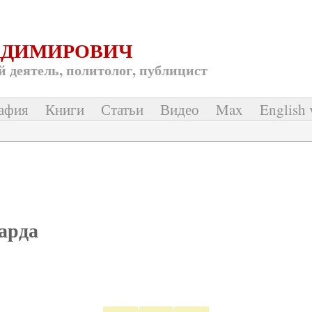
АДИМИРОВИЧ
 деятель, политолог, публицист
афия
Книги
Статьи
Видео
Max
English 
арда