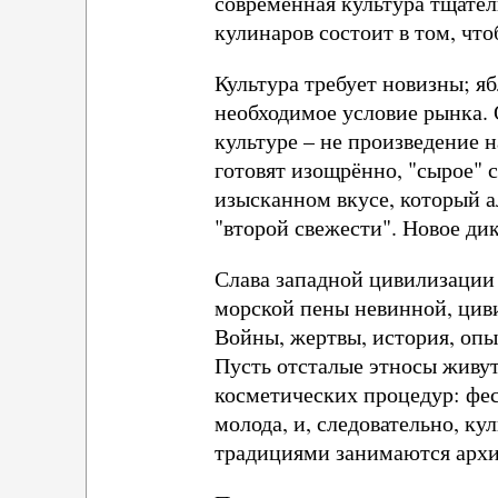
современная культура тщате
кулинаров состоит в том, чт
Культура требует новизны; я
необходимое условие рынка. 
культуре – не произведение 
готовят изощрённо, "сырое" 
изысканном вкусе, который а
"второй свежести". Новое ди
Слава западной цивилизации 
морской пены невинной, цивил
Войны, жертвы, история, опыт
Пусть отсталые этносы живу
косметических процедур: фе
молода, и, следовательно, к
традициями занимаются архив