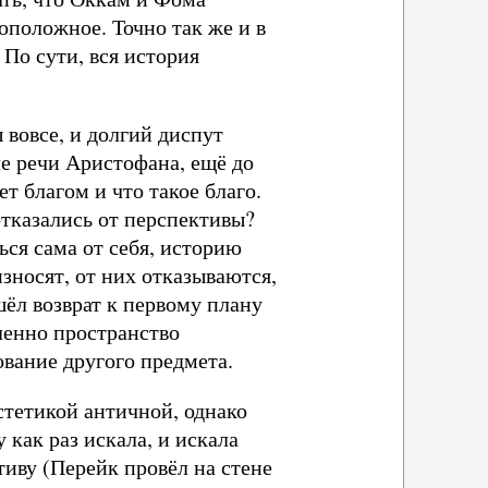
оположное. Точно так же и в
 По сути, вся история
 вовсе, и долгий диспут
ле речи Аристофана, ещё до
т благом и что такое благо.
отказались от перспективы?
ься сама от себя, историю
зносят, от них отказываются,
шёл возврат к первому плану
ленно пространство
вание другого предмета.
стетикой античной, однако
как раз искала, и искала
тиву (Перейк провёл на стене