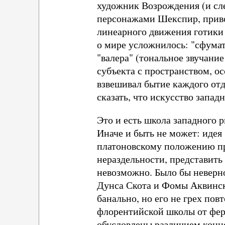
художник Возрождения (и сле
персонажами Шекспир, привод
линеарного движения готики 
о мире усложнилось: "сфумат
"валера" (тональное звучани
субъекта с пространством, о
взвешивал бытие каждого от
сказать, что искусство запа
Это и есть школа западного 
Иначе и быть не может: идея 
платоновскому положению пр
нераздельности, представить
невозможно. Было бы неверно
Дунса Скота и Фомы Аквинск
банально, но его не грех по
флорентийской школы от ферр
обусловлены различием конц