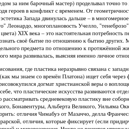
дом за ним барочный мастер) проделывал точно то 
я героев в конфликт с временем. От геометричнос
эстетика Запада двинулась дальше – в многомерно
о" Леонардо, многоплановость Учелло, "тенеброзо" 
е цвета) XIX века – это настоятельная потребность
сознать своё бытие по отношению к бытию других. 
дельного предмета по отношению к протяжённой жи
дного мира развивалась, выясняя именно личное отн
рисования, где пластика неразрывно связана с запад
(как мы знаем со времён Платона) ищет себя через 
исовокупился догмат христианской веры о воплоще
 себе, что пластические искусства развиваются отде
 рассматривать средневековую пластику вне собор
ого, Бонавентуры, Альберта Великого, Уильяма Ок
вторить: отличия Чимабуэ от Мазаччо, делла Франче
арской, отличия, которые фиксирует (если придирч
епций и мировоззрения. Никто не решится утвержда