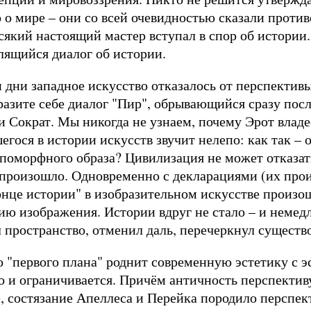
о мире – они со всей очевидностью сказали против
сякий настоящий мастер вступал в спор об истории.
длящийся диалог об истории.
 дни западное искусство отказалось от перспективы
разите себе диалог "Пир", обрывающийся сразу пос
и Сократ. Мы никогда не узнаем, почему Эрот владее
гося в истории искусств звучит нелепо: как так – 
ропоморфного образа? Цивилизация не может отказат
 произошло. Одновременно с декларациями (их прои
конце истории" в изобразительном искусстве произо
ю изображения. Истории вдруг не стало – и немед
пространство, отменил даль, перечеркнул существо
о "первого плана" роднит современную эстетику с э
о и ограничивается. Причём античность перспективу 
е, состязание Апеллеса и Перейка породило перспек