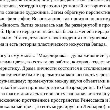
пективы, утвердив иерархию ценностей от горнего к
ло сознание художника. Затем обратную перспектив
вие философии Возрождения; так произошло потому,
яжённость бытия оказалась как бы развёрнутой в п
ой. Просто иерархия небесная была заменена иерарх
ельно. Эта тщательность восхождения по ступеням, 
я и есть история пластического искусства Запада.
огую ему мысль: "Моделировка – душа живописи"; и
ами цвета, то есть такая работа, которая создает и
еристику. Драма личности состоится в столкновени
тологическое бытие предмета можно осознать через 
окружающему; промежуток между двумя объектами не
 такой мысли пришла эстетика Возрождения. То бы
за шагом двигаясь к горизонту, западная эстетика
Бесконечно протяжённое пространство Ренессанса и
локальный цвет (то есть моделируя, по Леонардо), 