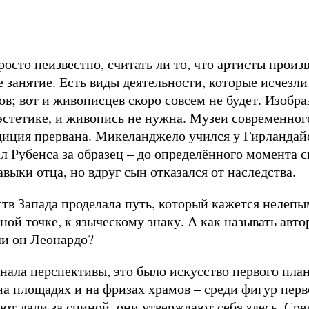
росто неизвестно, считать ли то, что артисты произв
 занятие. Есть виды деятельности, которые исчезли
ов; вот и живописцев скоро совсем не будет. Изобра
эстетике, и живопись не нужна. Музеи современног
диция прервана. Микеланджело учился у Гирландайо
 Рубенса за образец – до определённого момента с
выки отца, но вдруг сын отказался от наследства.
тв Запада проделала путь, который кажется нелепы
ной точке, к языческому знаку. А как называть авто
ли он Леонардо?
нала перспективы, это было искусство первого план
а площадях и на фризах храмов – среди фигур перв
ают дали за спиной, они утверждают себя здесь. Ср