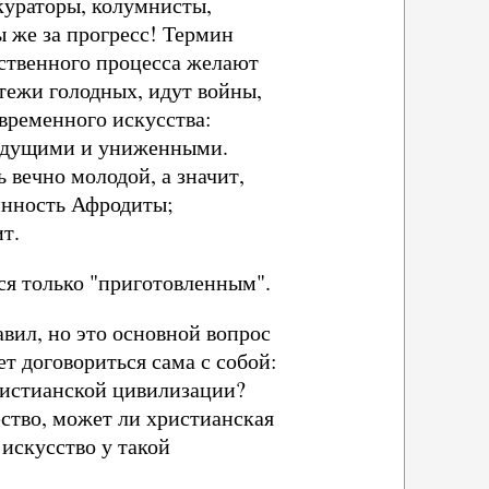
кураторы, колумнисты,
 же за прогресс! Термин
ественного процесса желают
тежи голодных, идут войны,
временного искусства:
раждущими и униженными.
 вечно молодой, а значит,
винность Афродиты;
т.
тся только "приготовленным".
вил, но это основной вопрос
т договориться сама с собой:
христианской цивилизации?
ство, может ли христианская
 искусство у такой