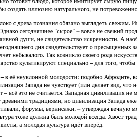
льно готовит блюдо, которое имитирует сырую пищу
обы создать иллюзию натурального, не потревоженно
блоко с древа познания обязано выглядеть свежим. 
Однако сегодняшнее "сырое" – вовсе не свежий прод
наивной души, не свидетельство искренности. А наоб
сегодняшнего дня свидетельствует о пресыщенных з
лчет небывалого. Так возникло своего рода искусст
карство культивируют специально – для того, чтобы
– в её неуклонной молодости: подобно Афродите, в
изация Запада не чувствует (или делает вид, что не
 – всё это не считается. Западная цивилизация не м
т древними традициями, но цивилизация Запада еже
стивали, форумы, вернисажи, – утверждая вечную м
ультура тоже должна быть молодой всегда. Хвост тр
исты, а молодая культура идёт вперёд.