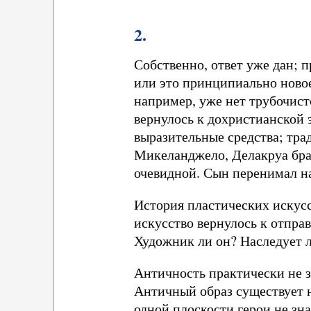
2.
Собственно, ответ уже дан; п
или это принципиально новое
например, уже нет трубочист
вернулось к дохристианской 
выразительные средства; тра
Микеланджело, Делакруа брал
очевидной. Сын перенимал на
История пластических искусс
искусство вернулось к отправ
Художник ли он? Наследует 
Античность практически не з
Античный образ существует н
одной плоскости герои не зн