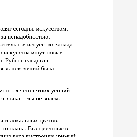
одят сегодня, искусством,
 за ненадобностью,
зительное искусство Запада
о искусства ищут новые
, Рубенс следовал
вязь поколений была
м: после столетних усилий
ра знака – мы не знаем.
а и локальных цветов.
ого плана. Выстроенные в
едние века выстроили зримый