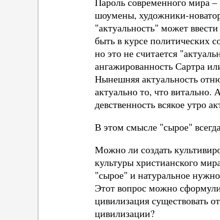
Пароль современного мира – 
шоумены, художники-новатор
"актуальность" может ввести
быть в курсе политических с
но это не считается "актуал
ангажированность Сартра или
Нынешняя актуальность отнюд
актуально то, что витально.
девственность всякое утро а
В этом смысле "сырое" всегд
Можно ли создать культивиро
культуры христианского мира
"сырое" и натуральное нужно
Этот вопрос можно сформули
цивилизация существовать от
цивилизации?