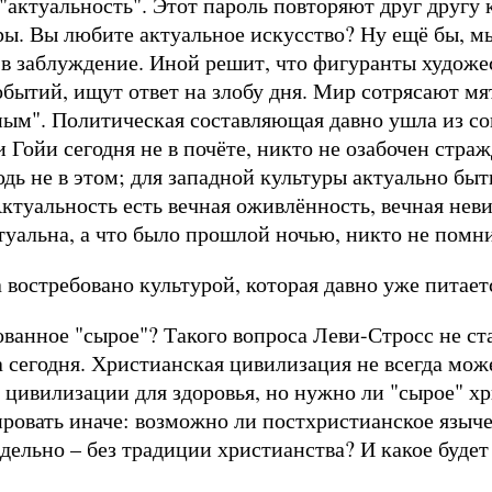
"актуальность". Этот пароль повторяют друг другу 
ы. Вы любите актуальное искусство? Ну ещё бы, мы
 в заблуждение. Иной решит, что фигуранты худож
обытий, ищут ответ на злобу дня. Мир сотрясают мя
ьным". Политическая составляющая давно ушла из со
 Гойи сегодня не в почёте, никто не озабочен ст
ь не в этом; для западной культуры актуально быть
 Актуальность есть вечная оживлённость, вечная не
ктуальна, а что было прошлой ночью, никто не помни
а востребовано культурой, которая давно уже питае
ванное "сырое"? Такого вопроса Леви-Стросс не ста
 сегодня. Христианская цивилизация не всегда може
 цивилизации для здоровья, но нужно ли "сырое" 
ровать иначе: возможно ли постхристианское языче
дельно – без традиции христианства? И какое будет