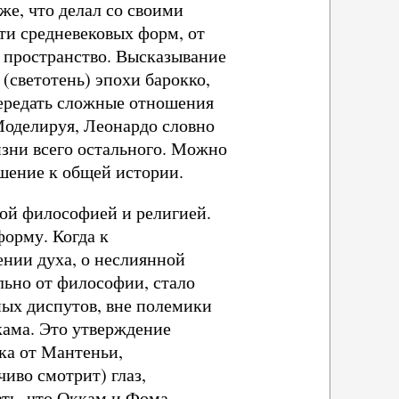
же, что делал со своими
ти средневековых форм, от
е пространство. Высказывание
(светотень) эпохи барокко,
 передать сложные отношения
Моделируя, Леонардо словно
зни всего остального. Можно
ошение к общей истории.
ной философией и религией.
форму. Когда к
нии духа, о неслиянной
льно от философии, стало
ных диспутов, вне полемики
кама. Это утверждение
ска от Мантеньи,
иво смотрит) глаз,
ть, что Оккам и Фома