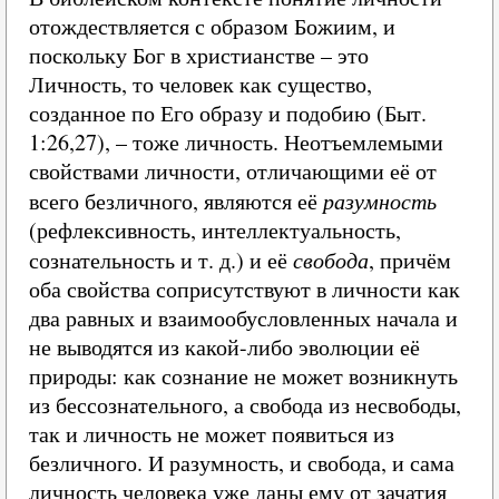
отождествляется с образом Божиим, и
поскольку Бог в христианстве – это
Личность, то человек как существо,
созданное по Его образу и подобию (Быт.
1:26,27), – тоже личность. Неотъемлемыми
свойствами личности, отличающими её от
всего безличного, являются её
разумность
(рефлексивность, интеллектуальность,
сознательность и т. д.) и её
свобода
, причём
оба свойства соприсутствуют в личности как
два равных и взаимообусловленных начала и
не выводятся из какой-либо эволюции её
природы: как сознание не может возникнуть
из бессознательного, а свобода из несвободы,
так и личность не может появиться из
безличного. И разумность, и свобода, и сама
личность человека уже даны ему от зачатия