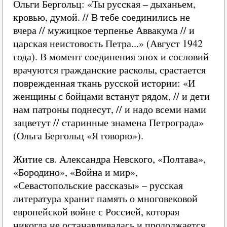
Ольги Бергольц: «Ты русская – дыханьем,
кровью, думой. // В тебе соединились не
вчера // мужицкое терпенье Аввакума // и
царская неистовость Петра...» (Август 1942
года). В момент соединения эпох и сословий
врачуются гражданские расколы, срастается
поврежденная ткань русской истории: «И
женщины с бойцами встанут рядом, // и дети
нам патроны поднесут, // и надо всеми нами
зацветут // старинные знамена Петрограда»
(Ольга Бергольц «Я говорю»).
Житие св. Александра Невского, «Полтава»,
«Бородино», «Война и мир»,
«Севастопольские рассказы» – русская
литература хранит память о многовековой
европейской войне с Россией, которая
никогда не останавливалась и продолжается