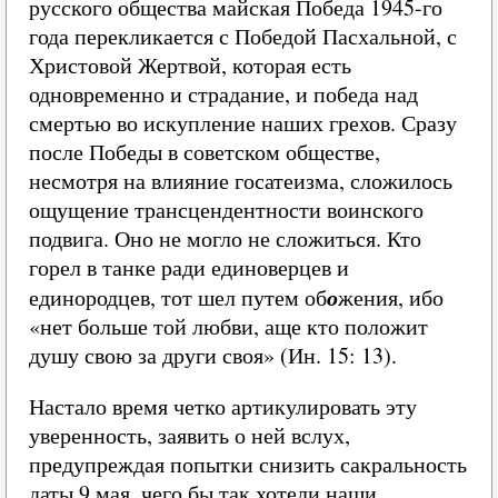
русского общества майская Победа 1945-го
года перекликается с Победой Пасхальной, с
Христовой Жертвой, которая есть
одновременно и страдание, и победа над
смертью во искупление наших грехов. Сразу
после Победы в советском обществе,
несмотря на влияние госатеизма, сложилось
ощущение трансцендентности воинского
подвига. Оно не могло не сложиться. Кто
горел в танке ради единоверцев и
о
единородцев, тот шел путем об
жения, ибо
«нет больше той любви, аще кто положит
душу свою за други своя» (Ин. 15: 13).
Настало время четко артикулировать эту
уверенность, заявить о ней вслух,
предупреждая попытки снизить сакральность
даты 9 мая, чего бы так хотели наши