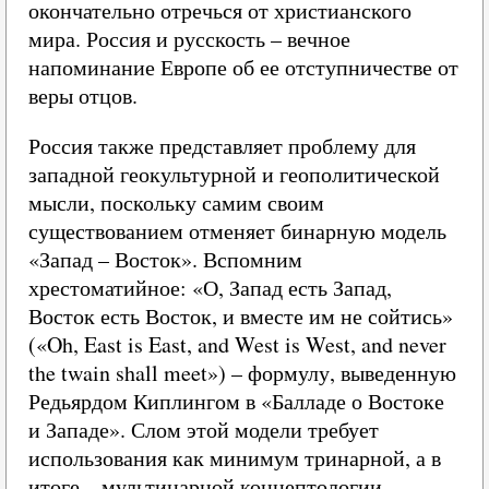
окончательно отречься от христианского
мира. Россия и русскость – вечное
напоминание Европе об ее отступничестве от
веры отцов.
Россия также представляет проблему для
западной геокультурной и геополитической
мысли, поскольку самим своим
существованием отменяет бинарную модель
«Запад – Восток». Вспомним
хрестоматийное: «О, Запад есть Запад,
Восток есть Восток, и вместе им не сойтись»
(«Oh, East is East, and West is West, and never
the twain shall meet») – формулу, выведенную
Редьярдом Киплингом в «Балладе о Востоке
и Западе». Слом этой модели требует
использования как минимум тринарной, а в
итоге – мультинарной концептологии.