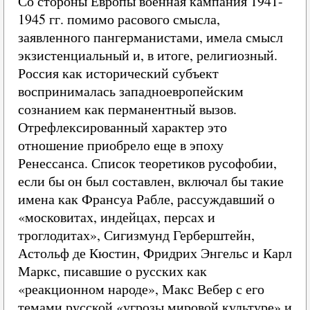
Со стороны Европы военная кампания 1941-
1945 гг. помимо расового смысла,
заявленного пангерманистами, имела смысл
экзистенциальный и, в итоге, религиозный.
Россия как исторический субъект
воспринималась западноевропейским
сознанием как перманентный вызов.
Отрефлексированный характер это
отношение приобрело еще в эпоху
Ренессанса. Список теоретиков русофобии,
если бы он был составлен, включал бы такие
имена как Франсуа Рабле, рассуждавший о
«московитах, индейцах, персах и
троглодитах», Сигизмунд Герберштейн,
Астольф де Кюстин, Фридрих Энгельс и Карл
Маркс, писавшие о русских как
«реакционном народе», Макс Вебер с его
темами русской «угрозы мировой культуре» и